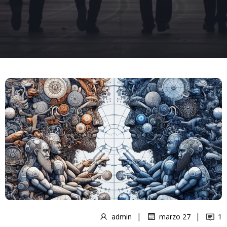
|
|
admin
marzo 27
1