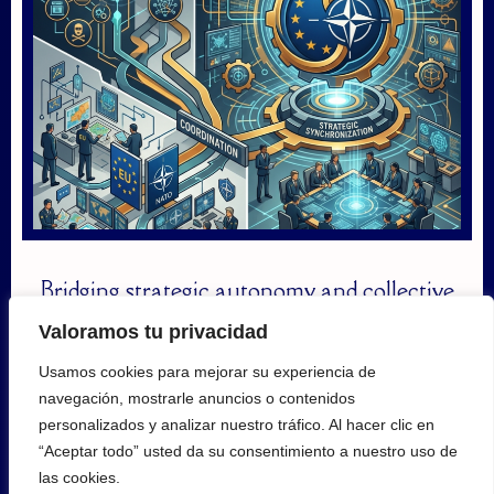
Bridging strategic autonomy and collective
defence: From coordination to strategic
Valoramos tu privacidad
synchronization in EU-NATO Hybrid threat
Usamos cookies para mejorar su experiencia de
response
navegación, mostrarle anuncios o contenidos
personalizados y analizar nuestro tráfico. Al hacer clic en
18 junio, 2026
“Aceptar todo” usted da su consentimiento a nuestro uso de
las cookies.