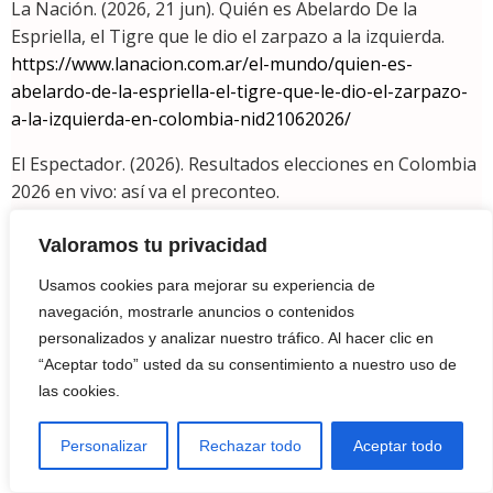
La Nación. (2026, 21 jun). Quién es Abelardo De la
Espriella, el Tigre que le dio el zarpazo a la izquierda.
https://www.lanacion.com.ar/el-mundo/quien-es-
abelardo-de-la-espriella-el-tigre-que-le-dio-el-zarpazo-
a-la-izquierda-en-colombia-nid21062026/
El Espectador. (2026). Resultados elecciones en Colombia
2026 en vivo: así va el preconteo.
https://www.elespectador.com/politica/elecciones-
colombia-2026/resultados-elecciones-en-colombia-2026-
Valoramos tu privacidad
en-vivo-asi-va-el-preconteo/
Usamos cookies para mejorar su experiencia de
navegación, mostrarle anuncios o contenidos
Semana. (2026). Carlos Suárez, el estratega detrás del
personalizados y analizar nuestro tráfico. Al hacer clic en
éxito de Abelardo De La Espriella.
“Aceptar todo” usted da su consentimiento a nuestro uso de
https://www.semana.com/politica/articulo/carlos-suarez-
las cookies.
el-estratega-detras-del-exito-de-abelardo-de-la-
espriella-revelo-detalles-ineditos-de-la-campana-y-
Personalizar
Rechazar todo
Aceptar todo
hablo-de-cepeda-uribe-paloma-y-lo-que-sigue-para-el-
tigre/202618/