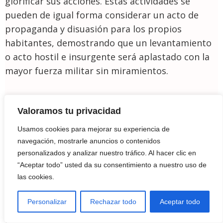
glorificar sus acciones. Estas actividades se
pueden de igual forma considerar un acto de
propaganda y disuasión para los propios
habitantes, demostrando que un levantamiento
o acto hostil e insurgente será aplastado con la
mayor fuerza militar sin miramientos.
En un amalgama de poder blando y duro, el
Valoramos tu privacidad
gobierno ruso tiene garantizada una puesta en
Usamos cookies para mejorar su experiencia de
escena mundial que a nadie deja impasivo y que
navegación, mostrarle anuncios o contenidos
suscita el arraigo del país a estar siempre por
personalizados y analizar nuestro tráfico. Al hacer clic en
encima de sus enemigos.
“Aceptar todo” usted da su consentimiento a nuestro uso de
las cookies.
3.2.4. Economía y energía
Personalizar
Rechazar todo
Aceptar todo
El poder militar no es el único factor que hace de
Rusia un ejemplo en disuasión. La industria