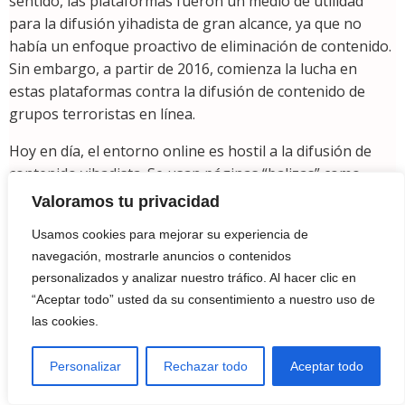
sentido, las plataformas fueron un medio de utilidad
para la difusión yihadista de gran alcance, ya que no
había un enfoque proactivo de eliminación de contenido.
Sin embargo, a partir de 2016, comienza la lucha en
estas plataformas contra la difusión de contenido de
grupos terroristas en línea.
Hoy en día, el entorno online es hostil a la difusión de
contenido yihadista. Se usan páginas “balizas” como
Facebook, X o Telegram para dirigir a almacenes de
Valoramos tu privacidad
contenido (como
archive.org
). A su vez, se complementa
Usamos cookies para mejorar su experiencia de
con “agregadores”, que recopilan enlaces y los
navegación, mostrarle anuncios o contenidos
almacenan en lugares como sitios web.
personalizados y analizar nuestro tráfico. Al hacer clic en
Tech Against Terrorism identificó trece categorías de
“Aceptar todo” usted da su consentimiento a nuestro uso de
plataformas usadas en este proceso, siendo las de
las cookies.
intercambio de archivos y videos las más frecuentes. En
2020, su sistema de análisis de contenidos de terrorismo
Personalizar
Rechazar todo
Aceptar todo
emitió 10,959 alertas sobre contenido yihadista,